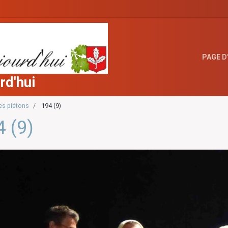
PAGE D
rd'hui
es piétons
194 (9)
4 (9)