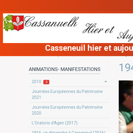
Casseneuil hier et aujou
Accueil
Album photos
cassanuelh 1214
Habillage d
19
ANIMATIONS- MANIFESTATIONS
2010
3
Journées Européennes du Patrimoine
2021
Journées Européennes du Patrimoine
2020
L'Oratorio d'Agen (2017)
1916, un dimanche à Casseneuil (2016)