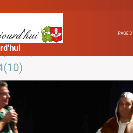
PAGE D
rd'hui
es piétons
194(10)
4(10)